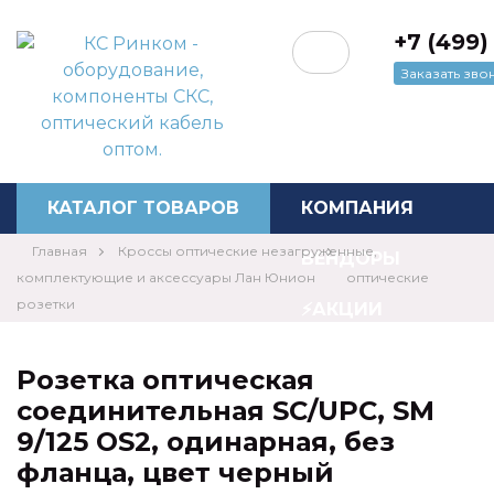
+7 (499)
Заказать зво
Перезвоните мне
КАТАЛОГ ТОВАРОВ
КОМПАНИЯ
Главная
Кроссы оптические незагруженные,
ВЕНДОРЫ
комплектующие и аксессуары Лан Юнион
оптические
розетки
⚡️АКЦИИ
НОВОСТИ
Розетка оптическая
соединительная SC/UPC, SM
КОНТАКТЫ
9/125 OS2, одинарная, без
ЦЕНЫ
фланца, цвет черный