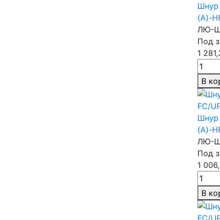
Шнур 
(A)-H
ЛЮ-Ш
Под з
1 281
В ко
Шнур 
(A)-H
ЛЮ-Ш
Под з
1 006
В ко