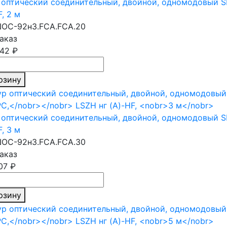
оптический соединительный, двойной, одномодовый S
F,
2 м
ОС-92н3.FCA.FCA.20
аказ
,42 ₽
рзину
оптический соединительный, двойной, одномодовый S
F,
3 м
ОС-92н3.FCA.FCA.30
аказ
,07 ₽
рзину