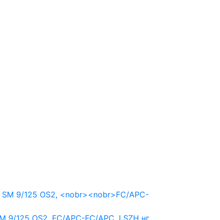
M 9/125 OS2,
FC/APC-FC/APC,
LSZH нг