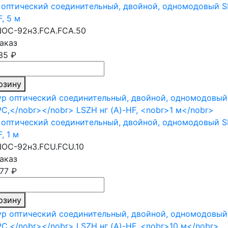
оптический соединительный, двойной, одномодовый S
F,
5 м
ОС-92н3.FCA.FCA.50
аказ
,35 ₽
рзину
оптический соединительный, двойной, одномодовый S
F,
1 м
ОС-92н3.FCU.FCU.10
аказ
,77 ₽
рзину