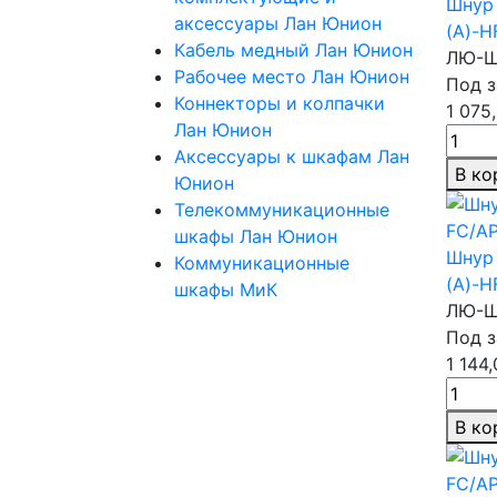
Шнур 
аксессуары Лан Юнион
(A)-H
Кабель медный Лан Юнион
ЛЮ-Ш
Рабочее место Лан Юнион
Под з
Коннекторы и колпачки
1 075
Лан Юнион
Аксессуары к шкафам Лан
В ко
Юнион
Телекоммуникационные
шкафы Лан Юнион
Шнур 
Коммуникационные
(A)-H
шкафы МиК
ЛЮ-Ш
Под з
1 144
В ко