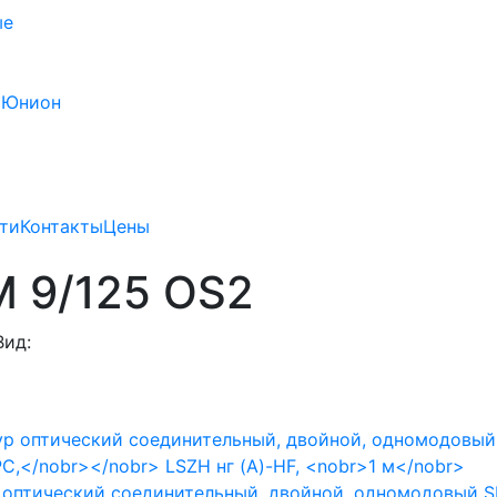
ые
 Юнион
ти
Контакты
Цены
 9/125 OS2
Вид:
оптический соединительный, двойной, одномодовый S