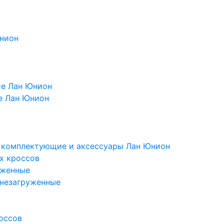
Юнион
ие Лан Юнион
е Лан Юнион
, комплектующие и аксессуары Лан Юнион
х кроссов
уженные
 незагруженные
оссов