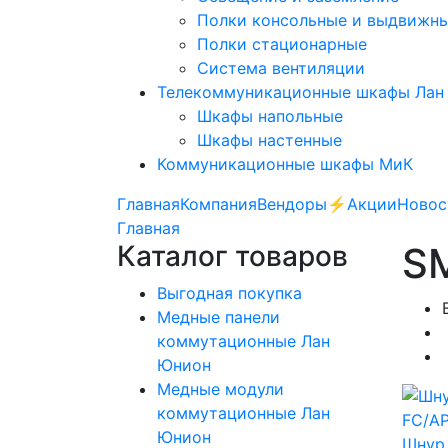
Полки консольные и выдвижн
Полки стационарные
Система вентиляции
Телекоммуникационные шкафы Лан
Шкафы напольные
Шкафы настенные
Коммуникационные шкафы МиК
Главная
Компания
Вендоры
⚡️Акции
Новос
Главная
Каталог товаров
SM
Выгодная покупка
Медные панели
коммутационные Лан
Юнион
Медные модули
коммутационные Лан
Юнион
Шнур 