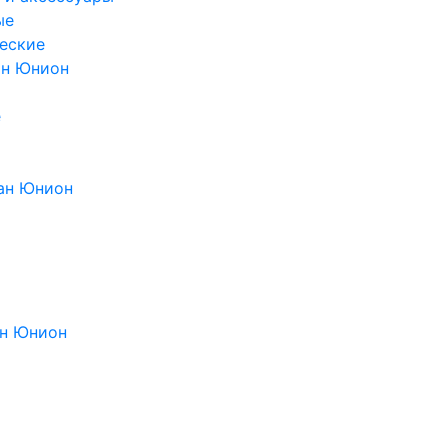
ые
еские
ан Юнион
е
ан Юнион
н Юнион