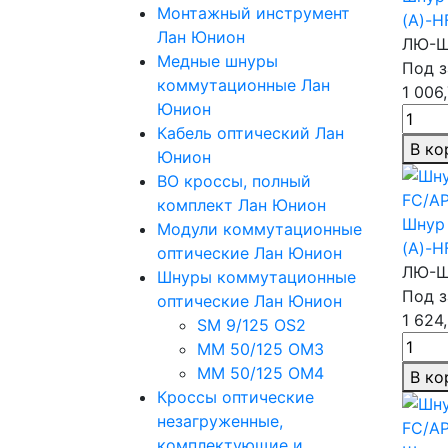
Монтажный инструмент
(A)-H
Лан Юнион
ЛЮ-Ш
Медные шнуры
Под з
коммутационные Лан
1 006
Юнион
Кабель оптический Лан
В ко
Юнион
ВО кроссы, полный
комплект Лан Юнион
Шнур 
Модули коммутационные
(A)-H
оптические Лан Юнион
ЛЮ-Ш
Шнуры коммутационные
Под з
оптические Лан Юнион
1 624
SM 9/125 OS2
MM 50/125 OM3
MM 50/125 OM4
В ко
Кроссы оптические
незагруженные,
комплектующие и