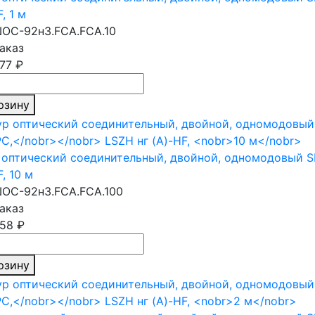
F,
1 м
ОС-92н3.FCA.FCA.10
аказ
,77 ₽
рзину
оптический соединительный, двойной, одномодовый S
F,
10 м
ОС-92н3.FCA.FCA.100
аказ
,58 ₽
рзину