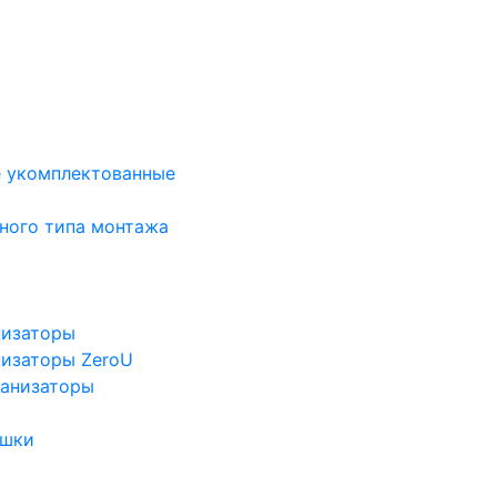
е укомплектованные
ного типа монтажа
низаторы
низаторы ZeroU
ганизаторы
ушки